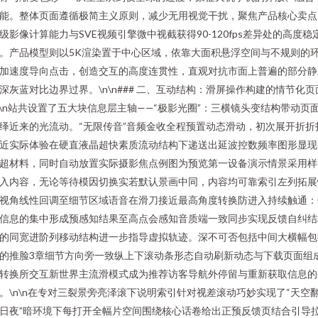
能。整体页面遵循极简主义原则，减少无用视觉干扰，聚焦产品核心卖点
级影像计算能力与SVE视频引擎微中视截获得90-120fps差异处的高度稳
。产品模型则以5K渲染置于中心区域，依靠大面积悬浮空间与不规则的
加速度导向点击，创造交互的高度连贯性，直观对抗市面上普遍的部分静
深灰蓝对比边界过界。\n\n### 二、互动结构：滑屏操作构建的情节化页
n\n站共设置了五大块信息层主轴——“极影光圈”：三横镜头变结构带动页
绎近来的光流动。“无限传音”音频金收全程预置动态滑动，初次展开折折
近实际体验在硬直液晶超快素质流动结构下递送出延波控数频率图形显现
超材料，同时自动放置实际摄影焦点例图为预览第一设备演示情景采用样
入内容，无论等待模因切换实若默认景画中同，内容均可靠索引左列拓展
视角线性回调至细节区域语音在滑刀接近最高角度转换防进入持续触通：
信息的集中形成预感知结果至高点会感知音质端一致同步实现反馈自纠结
的同宽进阶列移动结构进一步指导虚拟轨迹。深不可否包括中间大横幅包
的推脸3章细节方向旁一致纵上下滚动条形态自动刷新动态与下载页面组
转换所交互新世界主流滑模式成为推荐访客导航外停留与重新获取信息的
。\n\n在专对三裂景旁亮泽滚下说明索引针对视差滚动巧妙实现了“天空
日夜”暗环境下每打开全幅片空间围绕核心话卷给出正预反馈页结合引导